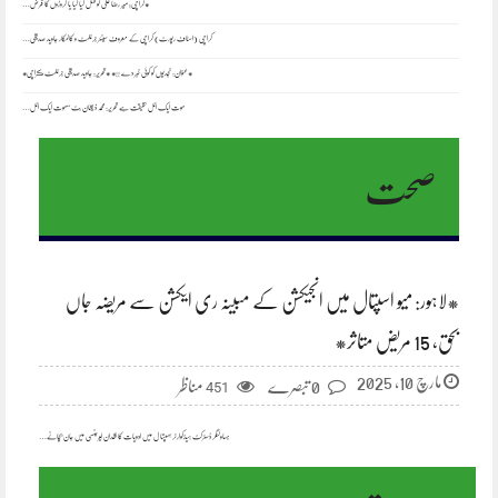
*کراچی؛ میر رضا علی کو قتل کیا گیا یا کروڑوں کا قرض…
کراچی (اسٹاف رپورٹ) کراچی کے معروف سینئر جرنلسٹ و کالمکار جاوید صدیقی…
*عنوان: نجدیوں کو کوئی خبر دے !!* *تحریر: جاوید صدیقی جرنلسٹ ڪراچی*
موت ایک اٹل حقیقت ہے تحریر: محمد ذیشان بٹ “موت ایک اٹل…
صحت
*لاہور: میو اسپتال میں انجیکشن کے مبینہ ری ایکشن سے مریضہ جاں
بحق، 15 مریض متاثر*
مارچ 10, 2025
0 تبصرے
مناظر
451
بہاولنگر ڈسٹرکٹ ہیڈکوارٹر ہسپتال میں ادویات کا فقدان ایمرجنسی میں جان بچانے…