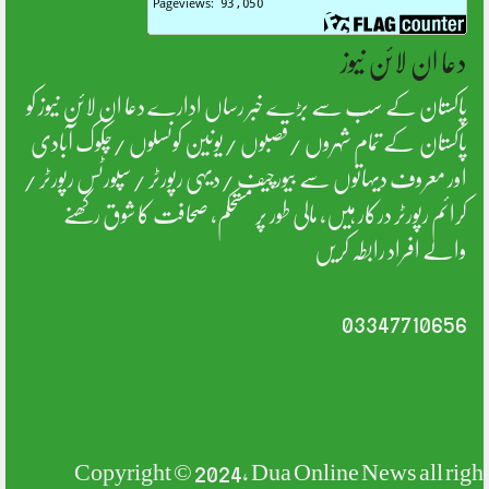
دعا ان لائن نیوز
پاکستان کے سب سے بڑے خبر رساں ادارے دعا ان لائن نیوز کو
پاکستان کے تمام شہروں /قصبوں /یونین کونسلوں /چکوک آبادی
اور معروف دیہاتوں سے بیورچیف /دیہی رپورٹر /سپورٹس رپورٹر /
کرائم رپورٹر درکار ہیں، مالی طور پر مستحکم، صحافت کا شوق رکھنے
والے افراد رابطہ کریں
03347710656
Copyright © 2024, Dua Online News all rig