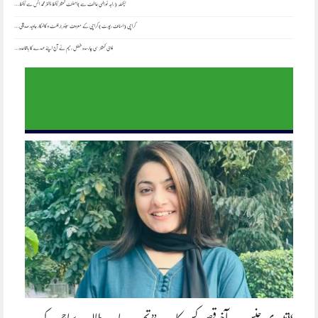
ٹیکسلہ (راجہ نورالہی عاطف سے)اسسٹنٹ کمشنر ٹیکسلا ڈاکٹر محمد انس سے ٹیکسلا…
کراچی (اسٹاف رپورٹ) کراچی کے معروف سینئر جرنلسٹ و کالمکار جاوید صدیقی…
ڈپٹی کمشنر سی چارسدہ فضل رحیم نے آج اپنے عہدے کا باقاعدہ…
“تیسری جنس — آخر قصور کس کا ہے” تحریر- رباب طالب سماجی ورکر