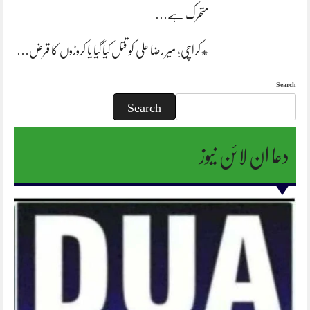
متحرک ہے…
*کراچی؛ میر رضا علی کو قتل کیا گیا یا کروڑوں کا قرض…
Search
Search
دعا ان لائن نیوز