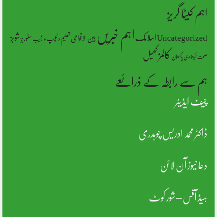
اہم کیٹا گریز
اہم خبریں
شوبز
اسلامک
Uncategorized
بین الاقوامی
تعلیم
سٹوریز
دلچسپ و عجیب
کالمز
کھیل
پاکستان
صحت
ٹیکنالوجی
ہم سے رابطہ کے ذرائعے
چیف ایڈیٹر
ڈاکٹر محمد ادریس چوہدری
دعا نیوز آن لائن
ہیڈ آفس – شور کوٹ