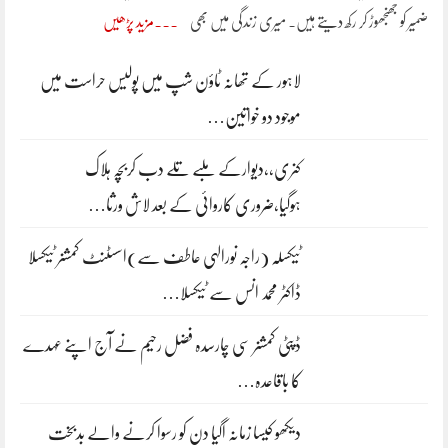
ضمیر کو جھنجھوڑ کر رکھ دیتے ہیں۔ میری زندگی میں بھی
مزید پڑھیں
لاہور کے تھانہ ٹاؤن شپ میں پولیس حراست میں
موجود دو خواتین…
کنری،،دیوارکے ملبے تلے دب کربچہ ہلاک
ہوگیا،ضروری کاروائی کے بعد لاش ورثا…
ٹیکسلہ (راجہ نورالہی عاطف سے)اسسٹنٹ کمشنر ٹیکسلا
ڈاکٹر محمد انس سے ٹیکسلا…
ڈپٹی کمشنر سی چارسدہ فضل رحیم نے آج اپنے عہدے
کا باقاعدہ…
دیکھو کیسا زمانہ اگیا دن کو رسوا کرنے والے بدبخت