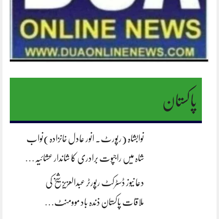
پاکستان
نوابشاہ (رپورٹ. انور عادل خانزادہ)نواب
شاہ میں راجپوت برادری کا شاندار عشائیہ…
دعا نیوز ڈسٹرکٹ رپورٹر عبدالعزیز شیخ کی
ملاقات پاکستان ذندہ باد موومنٹ…