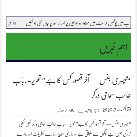
د دو خواتین پر اسرار طور پر جاں بحق ہو گئیں
کنری،،دیوارکے ملبے تلے دب کربچہ ہلاک
اہم خبریں
“تیسری جنس — آخر قصور کس کا ہے” تحریر- رباب
طالب سماجی ورکر
اگست 7, 2026
0 تبصرے
مناظر
3
“تیسری جنس — آخر قصور کس کا ہے” تحریر- رباب طالب سماجی ورکر کبھی کبھی
زندگی ہمیں ایسے لوگوں سے ملواتی ہے جو ہماری سوچ، ہمارے نظریات اور ہمارے