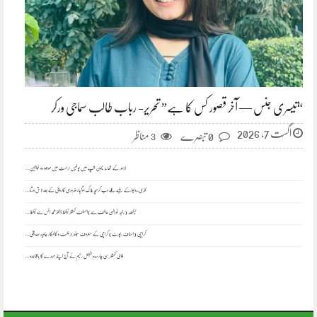
“تیسری جنس — آخر قصور کس کا ہے” تحریر- رباب طالب سماجی ورکر
اگست 7, 2026
0 تبصرے
مناظر
3
لاہور کے تھانہ ٹاؤن شپ میں پولیس حراست میں موجود دو خواتین…
کنری،،دیوارکے ملبے تلے دب کربچہ ہلاک ہوگیا،ضروری کاروائی کے بعد لاش ورثا…
ٹیکسلہ (راجہ نورالہی عاطف سے)اسسٹنٹ کمشنر ٹیکسلا ڈاکٹر محمد انس سے ٹیکسلا…
کراچی (اسٹاف رپورٹ) کراچی کے معروف سینئر جرنلسٹ و کالمکار جاوید صدیقی…
ڈپٹی کمشنر سی چارسدہ فضل رحیم نے آج اپنے عہدے کا باقاعدہ…