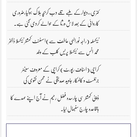
کنری،،دیوارکے ملبے تلے دب کربچہ ہلاک ہوگیا،ضروری
کاروائی کے بعد لاش ورثا کے حوالے کردی گئی ہے۔
ٹیکسلہ (راجہ نورالہی عاطف سے)اسسٹنٹ کمشنر ٹیکسلا ڈاکٹر
محمد انس سے ٹیکسلا پریس کلب کے وفد
کراچی (اسٹاف رپورٹ) کراچی کے معروف سینئر
جرنلسٹ و کالمکار جاوید صدیقی نے محسن نقوی کی
ڈپٹی کمشنر سی چارسدہ فضل رحیم نے آج اپنے عہدے کا
باقاعدہ چارج سنبھال لیا۔