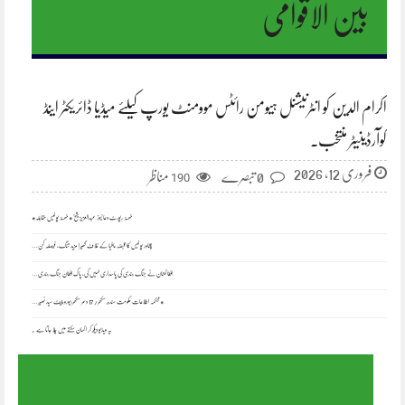
بین الاقوامی
اکرام الدین کو انٹرنیشنل ہیومن رائٹس موومنٹ یورپ کیلئے میڈیا ڈائریکٹر اینڈ
کوآرڈینیٹر منتخب۔
فروری 12, 2026
0 تبصرے
مناظر
190
ٹھٹہ رپورٹ دعا نیوز عبدالعزیز شیخ *ٹھٹہ پولیس مقابلہ*
پشاور پولیس کا قبضہ مافیا کے خلاف گھیرا مزید تنگ، فیصلہ کن…
افغانستان نے جنگ بندی کی پاسداری نہیں کی، پاک افغان جنگ بندی…
*محکمہ اطلاعات حکومت سندھ سکھر/ 17 دسمر سکھر بیورو چیف سید نصیر…
یہ ویڈیو دیکھ کر انسان سکتے میں چلا جاتا ہے ۔