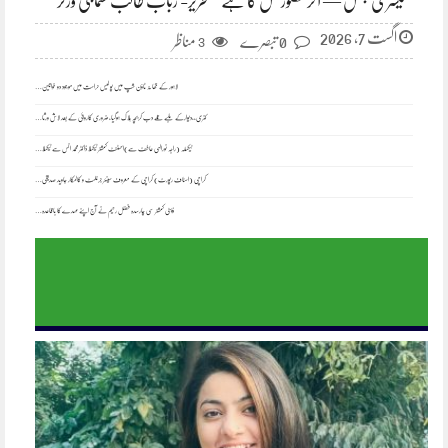
اگست 7, 2026
0 تبصرے
مناظر
3
لاہور کے تھانہ ٹاؤن شپ میں پولیس حراست میں موجود دو خواتین…
کنری،،دیوارکے ملبے تلے دب کربچہ ہلاک ہوگیا،ضروری کاروائی کے بعد لاش ورثا…
ٹیکسلہ (راجہ نورالہی عاطف سے)اسسٹنٹ کمشنر ٹیکسلا ڈاکٹر محمد انس سے ٹیکسلا…
کراچی (اسٹاف رپورٹ) کراچی کے معروف سینئر جرنلسٹ و کالمکار جاوید صدیقی…
ڈپٹی کمشنر سی چارسدہ فضل رحیم نے آج اپنے عہدے کا باقاعدہ…