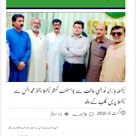
ٹیکسلہ (راجہ نورالہی عاطف سے)اسسٹنٹ کمشنر ٹیکسلا ڈاکٹر محمد انس سے
ٹیکسلا پریس کلب کے وفد
اگست 6, 2026
0 تبصرے
مناظر
12
کراچی (اسٹاف رپورٹ) کراچی کے معروف سینئر جرنلسٹ و کالمکار جاوید صدیقی…