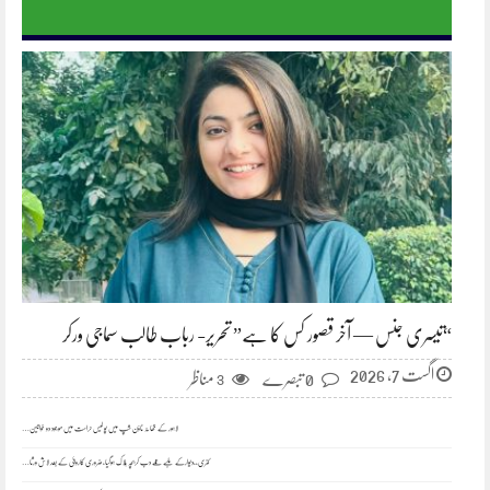
“تیسری جنس — آخر قصور کس کا ہے” تحریر- رباب طالب سماجی ورکر
اگست 7, 2026
0 تبصرے
مناظر
3
لاہور کے تھانہ ٹاؤن شپ میں پولیس حراست میں موجود دو خواتین…
کنری،،دیوارکے ملبے تلے دب کربچہ ہلاک ہوگیا،ضروری کاروائی کے بعد لاش ورثا…