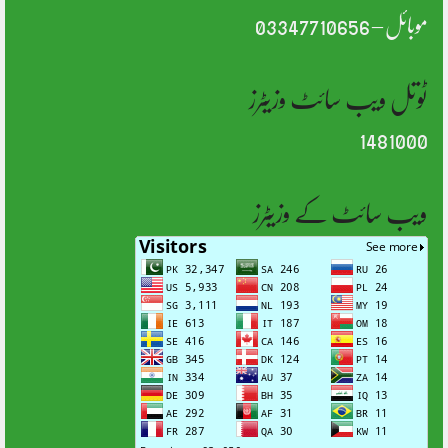
موبائل – 03347710656
ٹوتل ویب سائٹ وزیٹرز
1481000
ویب سائٹ کے وزیٹرز