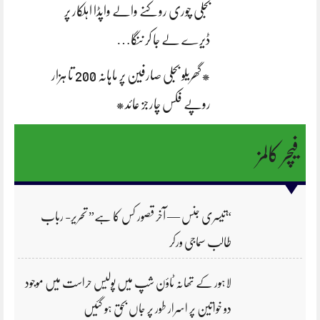
بجلی چوری روکنے والے واپڈا اہلکار پر
ڈیرے لے جا کر ننگا…
*گھریلو بجلی صارفین پر ماہانہ 200 تا ہزار
روپے فکس چارجز عائد*
فیچر کالمز
“تیسری جنس — آخر قصور کس کا ہے” تحریر- رباب
طالب سماجی ورکر
لاہور کے تھانہ ٹاؤن شپ میں پولیس حراست میں موجود
دو خواتین پر اسرار طور پر جاں بحق ہو گئیں