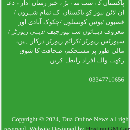
پاکستان کے سب سے بڑے خبر رساں ادارے دعا
ان لائن نیوز کو پاکستان کے تمام شہروں /
قصبوں /یونین کونسلوں /چکوک آبادی اور
معروف دیہاتوں سے بیورچیف /دیہی رپورٹر /
سپورٹس رپورٹر /کرائم رپورٹر درکار ہیں،
مالی طور پر مستحکم، صحافت کا شوق
رکھنے والے افراد رابطہ کریں
03347710656
Copyright © 2024, Dua Online News all rig
reserved. Website Designed by
Hosting GM Ga