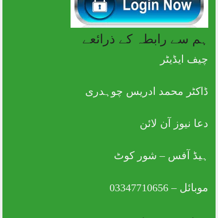
ہم سے رابطہ کے ذرائعے
چیف ایڈیٹر
ڈاکٹر محمد ادریس چوہدری
دعا نیوز آن لائن
ہیڈ آفس – شور کوٹ
موبائل – 03347710656