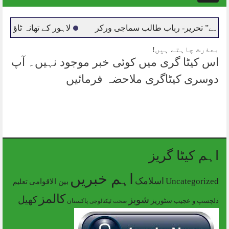
navigation
تحریر- رباب طالب سماجی ورکر
لاہور کے تھانہ ٹاؤن شپ می
معذرت چاہتے ہیں!
اس کیٹا گری میں کوئی خبر موجود نہیں۔ آپ
دوسری کیٹاگری ملاحضہ فرمائیں
اہم کیٹا گریز
اہم خبریں
Uncategorized
اسلامک
بین الاقوامی
تعلیم
کالمز
شوبز
کھیل
دلچسپ و عجیب
سٹوریز
پاکستان
صحت
ٹیکنالوجی