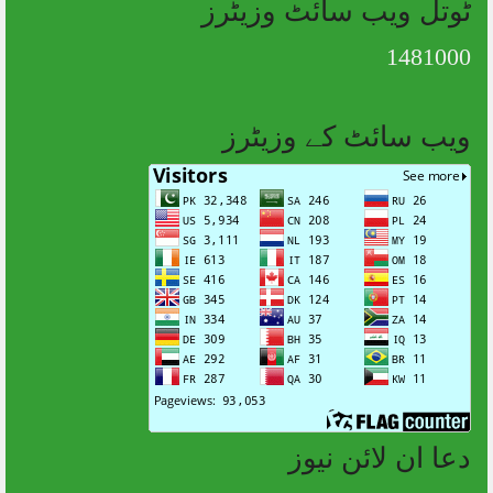
ٹوتل ویب سائٹ وزیٹرز
1481000
ویب سائٹ کے وزیٹرز
دعا ان لائن نیوز