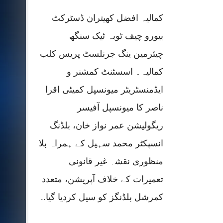
کمالیہ افضل کھیتران ڈسٹرکٹ
بیورو چیف ٹوبہ ٹیک سنگھ
چیئرمین ینگ جرنلسٹ پریس کلب
کمالیہ۔ اسسٹنٹ کمشنر و
ایڈمنسٹریٹر میونسپل کمیٹی اقرا
ناصر کا میونسپل آفیسر
ریگولیشن عمر نواز خان، بلڈنگ
انسپکٹر محمد سہیل کے ہمراہ بلا
منظوری نقشہ غیر قانونی
تعمیرات کے خلاف آپریشن، متعدد
کمرشل بلڈنگز کو سیل کردیا گیا..