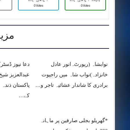
0 Votes
0 Votes
مزید
نوابشاہ (رپورٹ. انور عادل
دعا نیوز ڈسٹر
خانزادہ)نواب شاہ میں راجپوت
عبدالعزیز شیخ
برادری کا شاندار عشائیہ تاجر و…
پاکستان ذندہ ب
کے…
*گھریلو بجلی صارفین پر ماہانہ