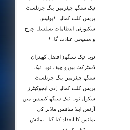
ٹیک سنگھ چیئرمین ینگ جرنلسٹ
پریس کلب کمالیہ *پولیس
سکیورٹی انتظامات بسلسلہ چرچ
و مسیحی عبادت گاہ*
ٹوبہ ٹیک سنگھ( افضل کھیتران
ڈسٹرکٹ بیورو چیف ٹوبہ ٹیک
سنگھ چیئرمین ینگ جرنلسٹ
پریس کلب کمالیہ)دی ایجوکیٹرز
سکول ٹوبہ ٹیک سنگھ کیمپس میں
آرٹس اینڈ سائنس ماڈلز کی
نمائش کا انعقاد کیا گیا ۔نمائش