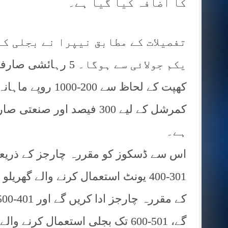
کا اضافہ کیا گیا ہے۔
تفصیلات کے مطابق نیپرا نے بجلی کے
یکم جولائی سے ہوگا۔
کھپت کے لحاظ سے 0
ہے۔
اس سے ڈسکوز کو مقررہ چارجز کے ذریعے ا
گے، 501-600 تک بجلی استعمال کرنے والے صارفین کو 600 روپے ادا کرنا ہوں گے۔