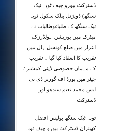
ڈسٹرکٹ بیورو چیف ٹوبہ ٹیک
سنگھ) ڈویژنل پبلک سکول ٹوبہ
ٹیک سنگھ کے طلباءوطالبات نے
میٹرک میں پوزیشن ہولڈرزکے
اعزاز میں ضلع کونسل ہال میں
تقریب کا انعقاد کیا گیا ۔ تقریب
کے مہمان خصوصی ڈپٹی کمشنر /
چیئر مین بورڈ آف گورنر ڈی پی
ایس محمد نعیم سندھو اور
ڈسٹرکٹ
ٹوبہ ٹیک سنگھ پولیس افضل
کھیتران ڈسٹرکٹ بیورو چیف ٹوبہ