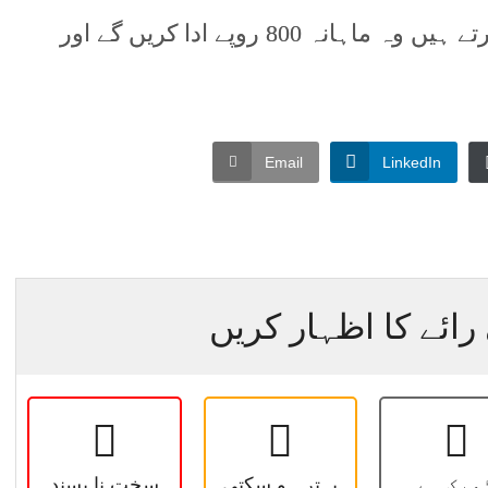
رہائشی صارفین جو 601-700 استعمال کرتے ہیں وہ ماہانہ 800 روپے ادا کریں گے اور
Email
LinkedIn
رائے کا اظہار کریں
ھیک ہے
بہتر ہو سکتی
سخت نا پسند