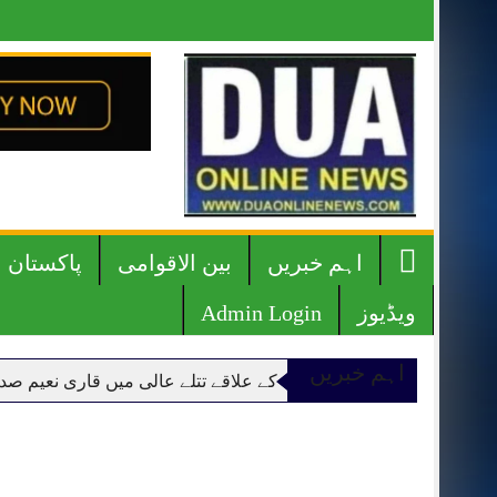
Skip
to
content
صفحہ
اہم خبریں
بین الاقوامی
پاکستان
اوّل
ویڈیوز
Admin Login
اہم خبریں
ت متحرک ہے گوجرانوالہ کے علاقے تتلے عالی میں قاری نعیم صدیقی ن