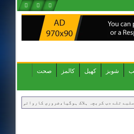
ب
شوبز
کھیل
کالمز
صحت
 دب کربچہ ہلاک ہوگیا،ضروری کاروائی کے بعد لاش ورثا 