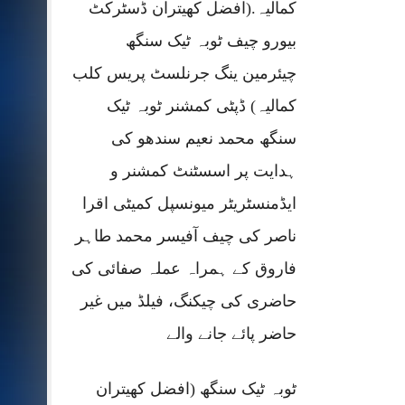
کمالیہ.(افضل کھیتران ڈسٹرکٹ
بیورو چیف ٹوبہ ٹیک سنگھ
چیئرمین ینگ جرنلسٹ پریس کلب
کمالیہ) ڈپٹی کمشنر ٹوبہ ٹیک
سنگھ محمد نعیم سندھو کی
ہدایت پر اسسٹنٹ کمشنر و
ایڈمنسٹریٹر میونسپل کمیٹی اقرا
ناصر کی چیف آفیسر محمد طاہر
فاروق کے ہمراہ عملہ صفائی کی
حاضری کی چیکنگ، فیلڈ میں غیر
حاضر پائے جانے والے
ٹوبہ ٹیک سنگھ (افضل کھیتران