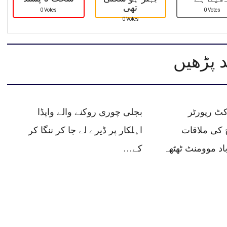
تھی
0 Votes
0 Votes
0 Votes
 پڑھیں
کٹ رپورٹر
بجلی چوری روکنے والے واپڈا
 کی ملاقات
اہلکار پر ڈیرے لے جا کر ننگا کر
اد موومنٹ ٹھٹھہ
کے…