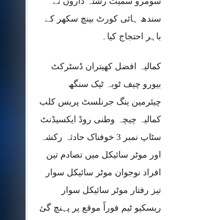
سومرو سمیت رشتہ داروں نے
سندھ ہائی کورٹ بینچ سکھر کے
باہر احتجاج کیا۔
کمالیہ افضل کھیتران ڈسٹرکٹ
بیورو چیف ٹوبہ ٹیک سنگھ
چیئرمین ینگ جرنلسٹ پریس کلب
کمالیہ چیچہ وطنی روڈ ایکسیڈنٹ
سٹاپ نمبر 3 خوفناک حادثہ رکشہ
اور موٹر سائیکل میں تصادم تین
افراد نوجوان موٹر سائیکل سوار
تیز رفتار موٹر سائیکل سوار
ریسکیو ٹیم فوراً موقع پر پہنچ گئ