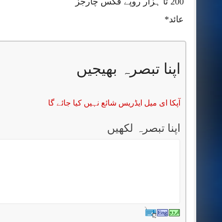
200 تا ہزار روپے فکس چارجز
عائد*
اپنا تبصرہ بھیجیں
آپکا ای میل ایڈریس شائع نہیں کیا جائے گا
اپنا تبصرہ لکھیں