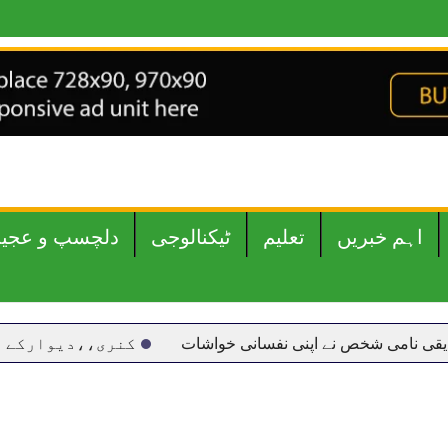
اہم خبریں
تعلیم
ٹیکنالوجی
دلچسپ و عجی
امی شخص نے اپنی نفسانی خواشات
کنری،،دیوارکے ملبے تلے