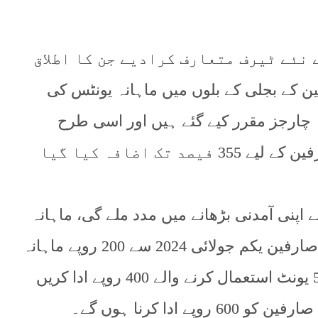
 نئے ٹیرف متعارف کرادیے جن کا اطلاق
 5 رہائشی صارفین کے بجلی کے بلوں میں ماہانہ یونٹس کی
20-1000 روپے ماہانہ چارجز مقرر کیے گئے ہیں اور اسی طرح
کمرشل کے لیے 300 فیصد اور صنعتی صارفین کے لیے 355 فیصد تک اضافہ کیا گیا
پنی آمدنی بڑھانے میں مدد ملے گی، ماہانہ
301-400 یونٹ استعمال کرنے والے گھریلو صارفین یکم جولائی 2024 سے 200 روپے ماہانہ
کے مقررہ چارجز ادا کریں گے اور 401-500 یونٹ استعمال کرنے والے 400 روپے ادا کریں