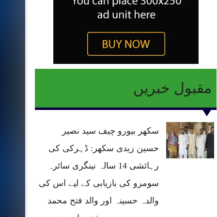
مقبول خبریں
سکھر بیورو چیف سید نصیر
حسین زیدی سکھر: ڈہرکی کی
رہائشی 14 سالہ نینگری سائرہ
سومرو کی بازیابی کے لیے اس کی
والدہ حسینہ اور والد فتح محمد