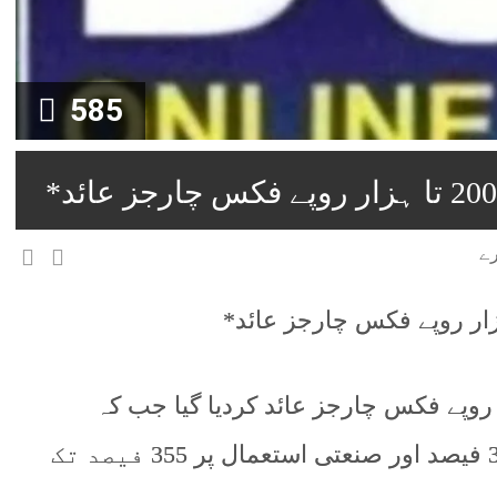
585
صارفین پر ماہانہ 200 تا ہزار روپے فکس چارجز عائد کردیا گیا جب کہ
تجارتی صارفین پر مقررہ چارجز میں 300 فیصد اور صنعتی استعمال پر 355 فیصد تک