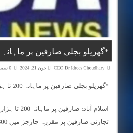
*گھریلو بجلی صارفین پر ماہانہ 200 تا ہزار روپے فکس چارجز عائد*
CEO Dr Idrees Choudhary
جون 21, 2024
0 تبصرے
*گھریلو بجلی صارفین پر ماہانہ 200 تا ہزار روپے فکس چارجز عائد*
اسلام آباد: 