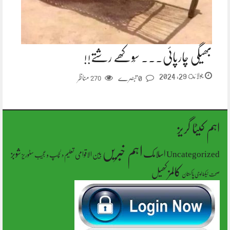
بھیگی چارپائی۔۔۔ سُوکھے رشتے!!
جولائ 29, 2024
0 تبصرے
مناظر
270
اہم کیٹا گریز
اہم خبریں
شوبز
اسلامک
Uncategorized
بین الاقوامی
تعلیم
سٹوریز
دلچسپ و عجیب
کالمز
کھیل
پاکستان
صحت
ٹیکنالوجی