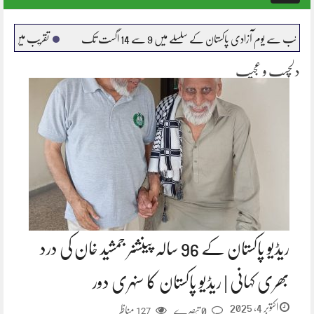
navigation
کستان کے سلسلے میں 9 سے 14 اگست تک
تقریب میں کھلاۓ جانیوالے کھان
دلچسپ و عجیب
ریڈیو پاکستان کے 96 سالہ پینشنر جمشید خان کی درد
بھری کہانی | ریڈیو پاکستان کا سنہری دور
اکتوبر 4, 2025
0 تبصرے
مناظر
127