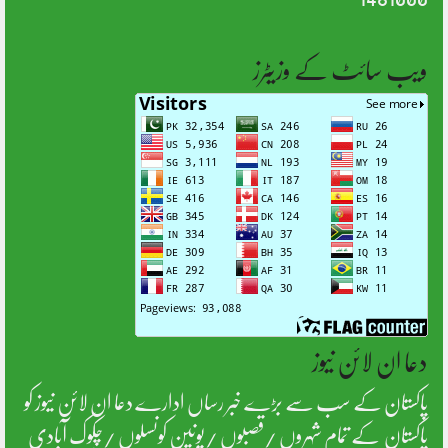
ویب سائٹ کے وزیٹرز
دعا ان لائن نیوز
پاکستان کے سب سے بڑے خبر رساں ادارے دعا ان لائن نیوز کو
پاکستان کے تمام شہروں /قصبوں /یونین کونسلوں /چکوک آبادی