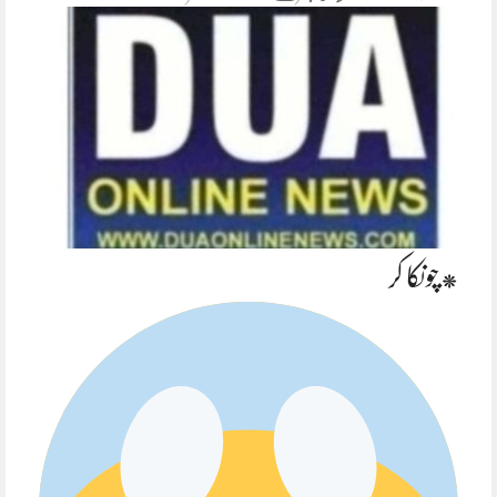
*چونکا کر