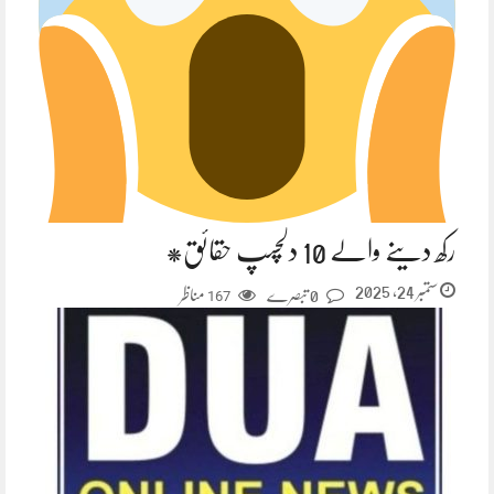
رکھ دینے والے 10 دلچسپ حقائق*
ستمبر 24, 2025
0 تبصرے
مناظر
167