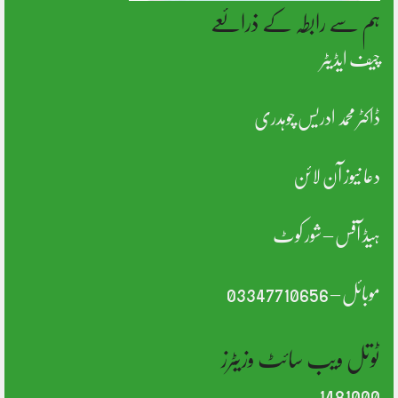
ہم سے رابطہ کے ذرائعے
چیف ایڈیٹر
ڈاکٹر محمد ادریس چوہدری
دعا نیوز آن لائن
ہیڈ آفس – شور کوٹ
موبائل – 03347710656
ٹوتل ویب سائٹ وزیٹرز
1481000