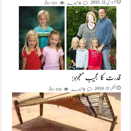
فروری 12, 2025
0 تبصرے
مناظر
231
قدرت کا عجیب معجزہ!
اکتوبر 17, 2024
0 تبصرے
مناظر
328