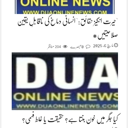
`حیرت انگیز حقائق:` انسانی دماغ کی ناقابلِ یقین
صلاحیتیں*
مارچ 6, 2025
0 تبصرے
مناظر
204
کیا جگر میں خون بنتا ہے؟ حقیقت یا غلط فہمی؟