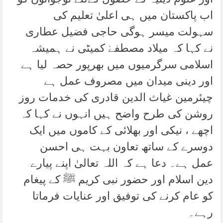
اب پاکستان میں ہی اعلیٰ تعلیم کی
سہولت میسر ہوگی حاجی فضیل عطاری
نے کہا کہ میلاد مصطفےٰ کمیٹی نے ہمیشہ
اسلامی سرگرمیوں میں بھرپور حصہ لیا ہے
اور دینی میدان میں مصروف عمل ہے
چیئرمین غیاث الدین قادری کی خدمات روز
روشن کی طرح واضح ہیں انہوں نے کہا کہ
اچھے ، نیکی اور بھلائی کے کاموں میں ایک
دوسرے کے ساتھ تعاون بہت ہی احسن
عمل ہے۔ دعا ہے کہ اللہ تعالیٰ اپنے پیارے
دین اسلام اور حضور نبی کریم ﷺ کے پیغام
کو عام کرنے کی توفیق اور عنایات فرماتا
رہے۔