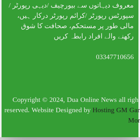
معروف دیہاتوں سے بیورچیف /دیہی رپورٹر /
سپورٹس رپورٹر /کرائم رپورٹر درکار ہیں،
مالی طور پر مستحکم، صحافت کا شوق
رکھنے والے افراد رابطہ کریں
03347710656
Copyright © 2024, Dua Online News all rig
reserved. Website Designed by
Hosting GM Ga
Mo