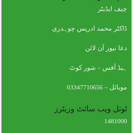
چیف ایڈیٹر
ڈاکٹر محمد ادریس چوہدری
دعا نیوز آن لائن
ہیڈ آفس – شور کوٹ
موبائل – 03347710656
ٹوتل ویب سائٹ وزیٹرز
1481000