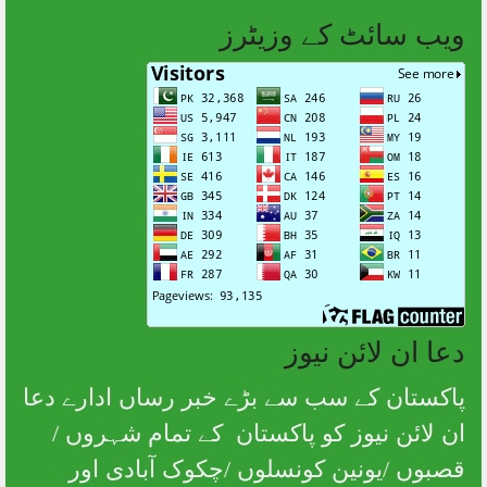
ویب سائٹ کے وزیٹرز
دعا ان لائن نیوز
پاکستان کے سب سے بڑے خبر رساں ادارے دعا
ان لائن نیوز کو پاکستان کے تمام شہروں /
قصبوں /یونین کونسلوں /چکوک آبادی اور