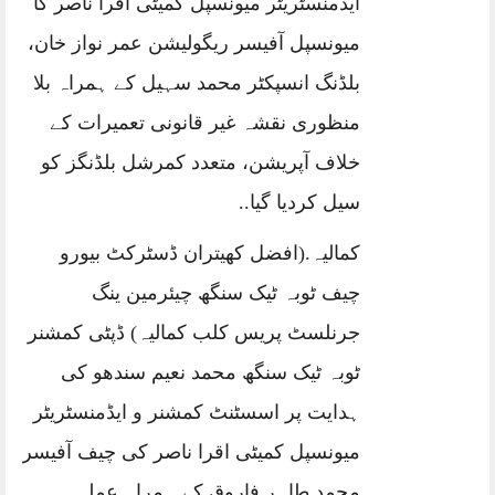
ایڈمنسٹریٹر میونسپل کمیٹی اقرا ناصر کا
میونسپل آفیسر ریگولیشن عمر نواز خان،
بلڈنگ انسپکٹر محمد سہیل کے ہمراہ بلا
منظوری نقشہ غیر قانونی تعمیرات کے
خلاف آپریشن، متعدد کمرشل بلڈنگز کو
سیل کردیا گیا..
کمالیہ.(افضل کھیتران ڈسٹرکٹ بیورو
چیف ٹوبہ ٹیک سنگھ چیئرمین ینگ
جرنلسٹ پریس کلب کمالیہ) ڈپٹی کمشنر
ٹوبہ ٹیک سنگھ محمد نعیم سندھو کی
ہدایت پر اسسٹنٹ کمشنر و ایڈمنسٹریٹر
میونسپل کمیٹی اقرا ناصر کی چیف آفیسر
محمد طاہر فاروق کے ہمراہ عملہ