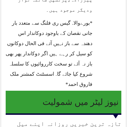
ودیگر موجود ہیں۔
*بورےوالا. گیس ری فلنگ سے متعدد بار
جانی نقصان کے باوجود دوکاندار اس
دھندہ سے باز نہیں آتے فی الحال دوکانوں
کو سیل کر رہے ہیں اگر دوکاندار پھر بھی
باز نہ آئے تو سخت کارروائیوں کا سلسلہ
شروع کیا جائے گا. اسسٹنٹ کمشنر ملک
فاروق احمد*
نیوز لیٹر میں شمولیت
تازہ ترین خبریں روزانہ اپنے میل