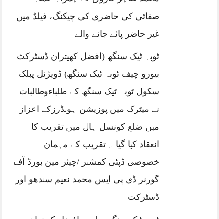
صفائی کی حاضری کی چیکنگ، فیلڈ میں
غیر حاضر پائے جانے والے
ٹوبہ ٹیک سنگھ (افضل کھیتران ڈسٹرکٹ
بیورو چیف ٹوبہ ٹیک سنگھ) ڈویژنل پبلک
سکول ٹوبہ ٹیک سنگھ کے طلباءوطالبات
نے میٹرک میں پوزیشن ہولڈرزکے اعزاز
میں ضلع کونسل ہال میں تقریب کا
انعقاد کیا گیا ۔ تقریب کے مہمان
خصوصی ڈپٹی کمشنر /چیئر مین بورڈ آف
گورنر ڈی پی ایس محمد نعیم سندھو اور
ڈسٹرکٹ