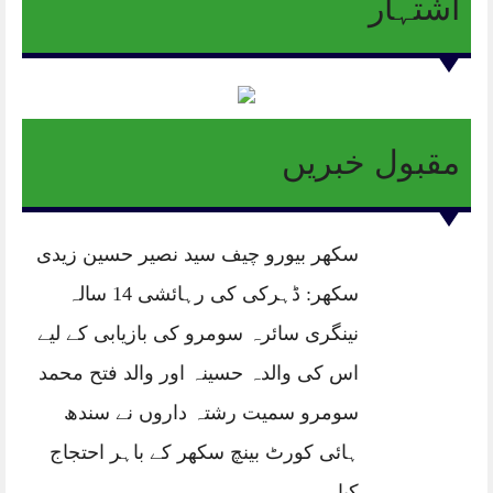
اشتہار
مقبول خبریں
سکھر بیورو چیف سید نصیر حسین زیدی
سکھر: ڈہرکی کی رہائشی 14 سالہ
نینگری سائرہ سومرو کی بازیابی کے لیے
اس کی والدہ حسینہ اور والد فتح محمد
سومرو سمیت رشتہ داروں نے سندھ
ہائی کورٹ بینچ سکھر کے باہر احتجاج
کیا۔