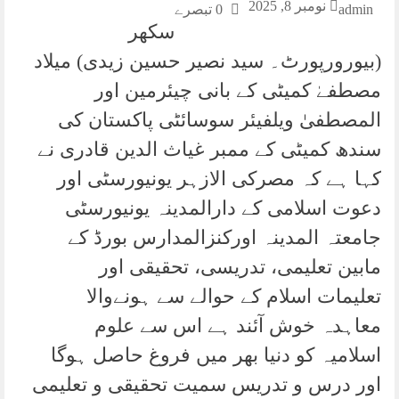
جیکب آباد (نامه نگار)قائدِ شہید علامہ سید عارف
نومبر 8, 2025
admin
0 تبصرے
حسین الحسینیؒ کی 38ویں برسی پر جامعۃ المصطفیٰ
سکھر
خاتم النبیینؐ میں سیمینار
(بیورورپورٹ۔ سید نصیر حسین زیدی) میلاد
بھیرہ (راجہ نورالہی عاطف سے )ابتسام الحق بطور
آفیسر انفورسمنٹ اسٹیشن بھیرہ تعینات، عوامی
مصطفےٰ کمیٹی کے بانی چیئرمین اور
نوابشاہ(رپورٹ۔انور عادل خانزادہ) ہم کچی آبادیوں
المصطفیٰ ویلفیئر سوسائٹی پاکستان کی
کو مالکانہ حقوق دیں گے۔ چیئرمین بلاول بھٹو زرداری
کے
سندھ کمیٹی کے ممبر غیاث الدین قادری نے
کہا ہے کہ مصرکی الازہر یونیورسٹی اور
دعوت اسلامی کے دارالمدینہ یونیورسٹی
جامعتہ المدینہ اورکنزالمدارس بورڈ کے
مابین تعلیمی، تدریسی، تحقیقی اور
تعلیمات اسلام کے حوالے سے ہونےوالا
معاہدہ خوش آئند ہے اس سے علوم
اسلامیہ کو دنیا بھر میں فروغ حاصل ہوگا
اور درس و تدریس سمیت تحقیقی و تعلیمی