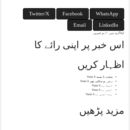
Twitter/X
Facebook
WhatsApp
Email
LinkedIn
کیٹاگری میں :
اہم خبریں
اس خبر پر اپنی رائے کا
اظہار کریں
سخت نا پسند
0 Votes
بہتر ہو سکتی تھی
0 Votes
ٹھیک ہے
0 Votes
اچھی ہے
0 Votes
بہت اچھی ہے
0 Votes
مزید پڑھیں