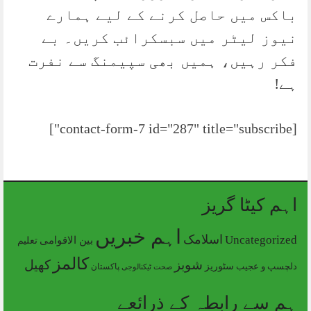
باکس میں حاصل کرنے کے لیے ہمارے
نیوز لیٹر میں سبسکرائب کریں۔ بے
فکر رہیں، ہمیں بھی سپیمنگ سے نفرت
ہے!
[contact-form-7 id="287" title="subscribe"]
اہم کیٹا گریز
اہم خبریں
Uncategorized
اسلامک
بین الاقوامی
تعلیم
کالمز
شوبز
کھیل
دلچسپ و عجیب
سٹوریز
پاکستان
صحت
ٹیکنالوجی
ہم سے رابطہ کے ذرائعے