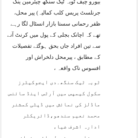
بیورو چیف ٹوبہ ٹیک سنگھ چیئرمین ینگ
جرنلسٹ پریس کلب کمالیہ) پیر محل،
ظفر رحمانی سستا بازار انسٹال لگا رہے
تھے کہ اچانک بجلی کے پول میں کرنٹ آنے
سے تین افراد جاں بحق ہوگئے تفصیلات
کے مطابق ، پیرمحل دلخراش اور
افسوس ناک واقعہ ،
ٹوبہ ٹیک سنگھ۔دی ایجوکیٹرز
سکول کیمپس میں آرٹس اینڈ سائنس
ماڈلز کی نمائش میں ڈپٹی کمشنر
محمد نعیم سندھو،ڈائریکٹر
ادارہ اشرف ضیاء
پیرزادہ،پرنسپل صائمہ نواز