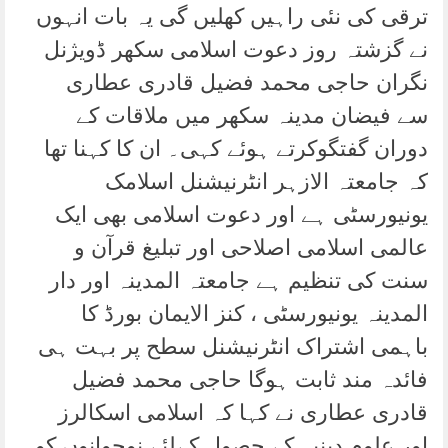
ترقی کی نئی راہیں کھلیں گی یہ بات انہوں
نے گزشتہ روز دعوت اسلامی سکھر ڈویژنل
نگران حاجی محمد فضیل قادری عطاری
سے فیضان مدینہ سکھر میں ملاقات کے
دوران گفتگوکرتے ہوئے کہی۔ ان کا کہنا تھا
کہ جامعتہ الازہر انٹرنیشنل اسلامک
یونیورسٹی ہے اور دعوت اسلامی بھی ایک
عالمی اسلامی اصلاحی اور تبلیغ قرآن و
سنت کی تنظیم ہے جامعتہ المدینہ اور دار
المدینہ یونیورسٹی ، کنز الایمان بورڈ کا
باہمی اشتراک انٹرنیشنل سطح پر بہت ہی
فائدہ مند ثابت ہوگا حاجی محمد فضیل
قادری عطاری نے کہا کہ اسلامی اسکالرز
اور علوم دینیہ کے حصول کےلئے نوجوانوں کو