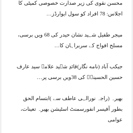
محسن نقوی کی زیر صدارت خصوصی کمیٹی کا
اجلاس: 78 افراد کو سول ایوارڈز…
میجر طفیل شہید نشان حیدر کی 68 ویں برسی،
مسلح افواج کے سربراہان کا…
جیکب آباد (نامه نگار)قائدِ شہید علامہ سید عارف
حسین الحسینیؒ کی 38ویں برسی پر…
بھیرہ (راجہ نورالہی عاطف سے )ابتسام الحق
بطور آفیسر انفورسمنٹ اسٹیشن بھیرہ تعینات،
عوامی