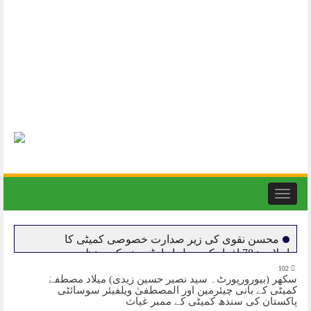
Toggle
navigation
محسن نقوی کی زیر صدارت خصوصی کمیٹی کا
اجلاس: 78 افراد کو سول ایوارڈز دینے کی منظوری دیدی
گئی۔
102
سکھر (بیورورپورٹ۔ سید نصیر حسین زیدی) میلاد مصطفےٰ
میجر طفیل شہید نشان حیدر کی 68 ویں برسی،
کمیٹی کے بانی چیئرمین اور المصطفیٰ ویلفیئر سوسائٹی
مسلح افواج کے سربراہان کا خراج عقیدت۔
پاکستان کی سندھ کمیٹی کے ممبر غیاث