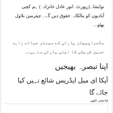
نوابشاہ(رپورٹ۔انور عادل خانزادہ) ہم کچی
آبادیوں کو مالکانہ حقوق دیں گے۔ چیئرمین بلاول
بھٹو…
سکھر: پیپلز پارٹی کے سینئر جیالے زاہد
حسین قریشی کا اپنی پارٹی سے ہی…
اپنا تبصرہ بھیجیں
آپکا ای میل ایڈریس شائع نہیں کیا
جائے گا
اپنا تبصرہ لکھیں