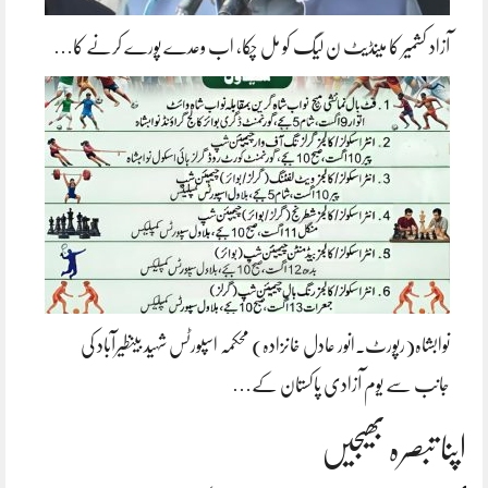
آزاد کشمیر کا مینڈیٹ ن لیگ کو مل چکا، اب وعدے پورے کرنے کا…
نوابشاہ(رپورٹ۔انور عادل خانزادہ) محکمہ اسپورٹس شہید بینظیرآباد کی
جانب سے یوم آزادی پاکستان کے…
اپنا تبصرہ بھیجیں