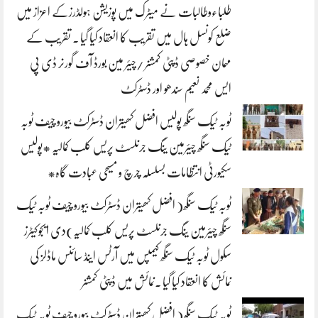
طلباءوطالبات نے میٹرک میں پوزیشن ہولڈرزکے اعزاز میں
ضلع کونسل ہال میں تقریب کا انعقاد کیا گیا ۔ تقریب کے
مہمان خصوصی ڈپٹی کمشنر /چیئر مین بورڈ آف گورنر ڈی پی
ایس محمد نعیم سندھو اور ڈسٹرکٹ
ٹوبہ ٹیک سنگھ پولیس افضل کھیتران ڈسٹرکٹ بیورو چیف ٹوبہ
ٹیک سنگھ چیئرمین ینگ جرنلسٹ پریس کلب کمالیہ *پولیس
سکیورٹی انتظامات بسلسلہ چرچ و مسیحی عبادت گاہ*
ٹوبہ ٹیک سنگھ( افضل کھیتران ڈسٹرکٹ بیورو چیف ٹوبہ ٹیک
سنگھ چیئرمین ینگ جرنلسٹ پریس کلب کمالیہ)دی ایجوکیٹرز
سکول ٹوبہ ٹیک سنگھ کیمپس میں آرٹس اینڈ سائنس ماڈلز کی
نمائش کا انعقاد کیا گیا ۔نمائش میں ڈپٹی کمشنر
ٹوبہ ٹیک سنگھ( افضل کھیتران ڈسٹرکٹ بیورو چیف ٹوبہ ٹیک