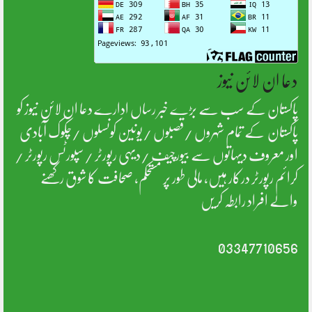
دعا ان لائن نیوز
پاکستان کے سب سے بڑے خبر رساں ادارے دعا ان لائن نیوز کو
پاکستان کے تمام شہروں /قصبوں /یونین کونسلوں /چکوک آبادی
اور معروف دیہاتوں سے بیورچیف /دیہی رپورٹر /سپورٹس رپورٹر /
کرائم رپورٹر درکار ہیں، مالی طور پر مستحکم، صحافت کا شوق رکھنے
والے افراد رابطہ کریں
03347710656