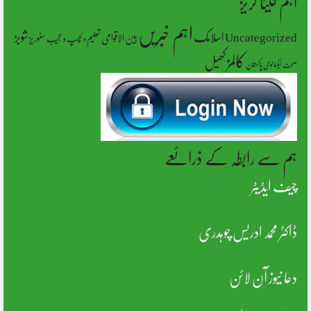
اہم کیٹا گریز
اہم خبریں
شوبز
اسلامک
Uncategorized
بین الاقوامی
تعلیم
سٹوریز
دلچسپ و عجیب
کالمز
کھیل
پاکستان
صحت
ٹیکنالوجی
ہم سے رابطہ کے ذرائعے
چیف ایڈیٹر
ڈاکٹر محمد ادریس چوہدری
دعا نیوز آن لائن