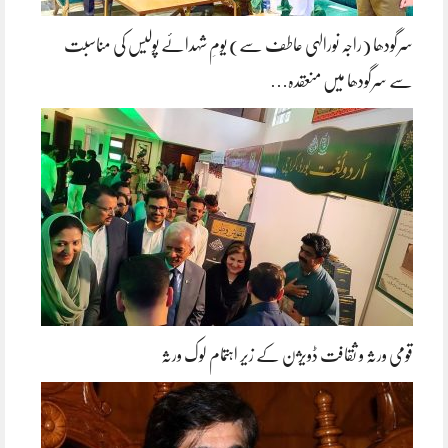
سرگودھا (راجہ نورالہی عاطف سے) یومِ شہدائے پولیس کی مناسبت
سے سرگودھا میں منعقدہ…
قومی ورثہ و ثقافت ڈویژن کے زیر اہتمام لوک ورثہ