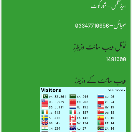
ہیڈ آفس – شور کوٹ
موبائل – 03347710656
ٹوتل ویب سائٹ وزیٹرز
1481000
ویب سائٹ کے وزیٹرز