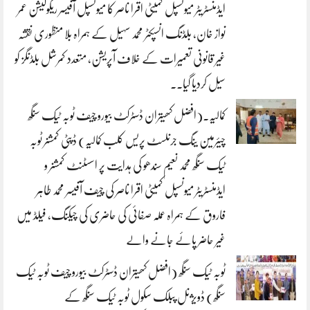
ایڈمنسٹریٹر میونسپل کمیٹی اقرا ناصر کا میونسپل آفیسر ریگولیشن عمر
نواز خان، بلڈنگ انسپکٹر محمد سہیل کے ہمراہ بلا منظوری نقشہ
غیر قانونی تعمیرات کے خلاف آپریشن، متعدد کمرشل بلڈنگز کو
سیل کردیا گیا..
کمالیہ.(افضل کھیتران ڈسٹرکٹ بیورو چیف ٹوبہ ٹیک سنگھ
چیئرمین ینگ جرنلسٹ پریس کلب کمالیہ) ڈپٹی کمشنر ٹوبہ
ٹیک سنگھ محمد نعیم سندھو کی ہدایت پر اسسٹنٹ کمشنر و
ایڈمنسٹریٹر میونسپل کمیٹی اقرا ناصر کی چیف آفیسر محمد طاہر
فاروق کے ہمراہ عملہ صفائی کی حاضری کی چیکنگ، فیلڈ میں
غیر حاضر پائے جانے والے
ٹوبہ ٹیک سنگھ (افضل کھیتران ڈسٹرکٹ بیورو چیف ٹوبہ ٹیک
سنگھ) ڈویژنل پبلک سکول ٹوبہ ٹیک سنگھ کے