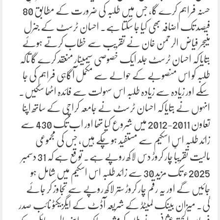
حسنہ فراہم کرے گا، جس میں طلبہ کی ضرورت کے مطابق 80
فیصد تک اضافہ بھی کیا جا سکتا ہے۔ احسان ٹرسٹ کے جنرل
منیجر فیاض الرحمن خان نے تقریب سے خطاب کرتے ہوئے
بتایا کہ احسان ٹرسٹ جلد ایک خصوصی سیمینار منعقد کرے گا تاکہ
طلبہ کو اس منصوبے کے حوالے سے مکمل آگاہی فراہم کی جا
سکے اور زیادہ سے زیادہ طلبہ اس سہولت سے فائدہ اٹھا سکیں۔
انہوں نے بتایا کہ احسان ٹرسٹ نے جامعہ کراچی کے ساتھ اپنا
تعاون 2011-2012 میں شروع کیا تھا اور اب تک 430 سے
زائد طلبہ اس اسکیم سے مستفید ہو چکے ہیں، جس کی مجموعی
مالیت تقریباً چار کروڑ دس لاکھ روپے ہے۔ توقع ہے کہ 31 دسمبر
2025ء تک مزید 30 سے زائد طلبہ اس اسکیم میں شامل ہو
جائیں گے اور یہ رقم چار کروڑ ستر لاکھ روپے سے تجاوز کر جائے
گی۔ میزان بینک لمیٹڈ کے شریعہ آڈٹ کے ایگزیکٹو نائب صدر