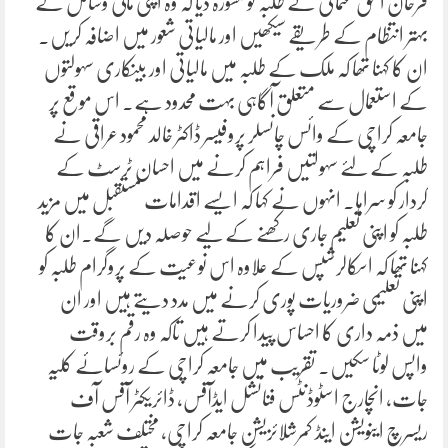
فرحان الحق عثمانی نے طلبہ کو مشورہ دیا کہ وہ اپنی مالی وسائل کے
بہتر انتظام کے طریقے سیکھیں اور مالیاتی شعور میں اضافہ کریں۔
ان کا کہنا تھا کہ ملک کے طلبہ میں مالیاتی اور بینکاری سہولتوں
کے استعمال سے متعلق آگاہی بہت محدود ہے۔ اس موقع پر
جامعہ کراچی کے وائس چانسلر پروفیسر ڈاکٹر خالد محمود عراقی نے
طلبہ کے لئے سہولتیں فراہم کرنے میں احسان ٹرسٹ کے
کردار کو سراہا۔ انہوں نے کہا کہ ایسے اقدامات مستقبل میں مزید
طلبہ کو اپنی تعلیم جاری رکھنے کے لیے حوصلہ دیں گے۔ان کا
کہنا تھا کہ اسکالرشپس کے علاوہ اس نوعیت کے پروگرام طلبہ کو
اپنی تعلیمی ضروریات پوری کرنے میں مدد دیتے ہیں اور ان
میں ذمہ داری کا احساس پیدا کرتے ہیں تاکہ وہ رقم بروقت
واپس لوٹا سکیں۔ تقریب میں جامعہ کراچی کے روئسائے کلیہ
جات، انچارج اسٹوڈنٹس فنانشل ایڈآفس، ڈائریکٹر آفس آف
ریسرچ اینویشن اینڈ کمرشلائزیشن جامعہ کراچی، مختلف شعبہ جات