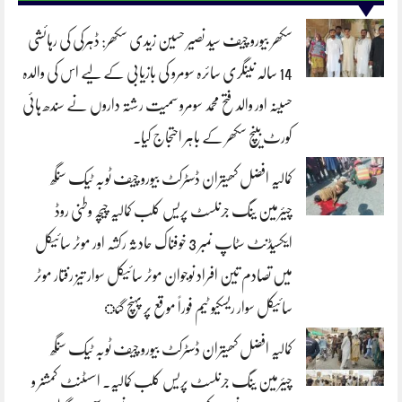
سکھر بیورو چیف سید نصیر حسین زیدی سکھر: ڈہرکی کی رہائشی
14 سالہ نینگری سائرہ سومرو کی بازیابی کے لیے اس کی والدہ
حسینہ اور والد فتح محمد سومرو سمیت رشتہ داروں نے سندھ ہائی
کورٹ بینچ سکھر کے باہر احتجاج کیا۔
کمالیہ افضل کھیتران ڈسٹرکٹ بیورو چیف ٹوبہ ٹیک سنگھ
چیئرمین ینگ جرنلسٹ پریس کلب کمالیہ چیچہ وطنی روڈ
ایکسیڈنٹ سٹاپ نمبر 3 خوفناک حادثہ رکشہ اور موٹر سائیکل
میں تصادم تین افراد نوجوان موٹر سائیکل سوار تیز رفتار موٹر
سائیکل سوار ریسکیو ٹیم فوراً موقع پر پہنچ گئ
کمالیہ افضل کھیتران ڈسٹرکٹ بیورو چیف ٹوبہ ٹیک سنگھ
چیئرمین ینگ جرنلسٹ پریس کلب کمالیہ۔ اسسٹنٹ کمشنر و