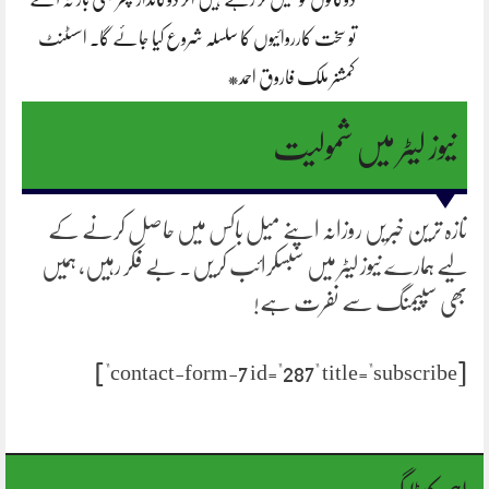
تو سخت کارروائیوں کا سلسلہ شروع کیا جائے گا. اسسٹنٹ
کمشنر ملک فاروق احمد*
نیوز لیٹر میں شمولیت
تازہ ترین خبریں روزانہ اپنے میل باکس میں حاصل کرنے کے
لیے ہمارے نیوز لیٹر میں سبسکرائب کریں۔ بے فکر رہیں، ہمیں
بھی سپیمنگ سے نفرت ہے!
[contact-form-7 id="287" title="subscribe"]