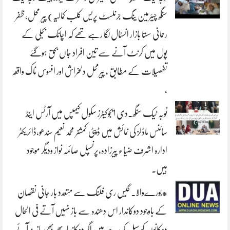
سنگھ چیئرمین ینگ جرنلسٹ پریس کلب کمالیہ) پیر محل، ظفر
رحمانی سستا بازار انسٹال لگا رہے تھے کہ اچانک بجلی کے
پول میں کرنٹ آنے سے تین افراد جاں بحق ہوگئے
تفصیلات کے مطابق ، پیرمحل دلخراش اور افسوس ناک واقعہ
،
ٹوبہ ٹیک سنگھ۔دی ایجوکیٹرز سکول کیمپس میں آرٹس اینڈ
سائنس ماڈلز کی نمائش میں ڈپٹی کمشنر محمد نعیم سندھو،ڈائریکٹر
ادارہ اشرف ضیاء پیرزادہ،پرنسپل صائمہ نواز ودیگر موجود
ہیں۔
*بورےوالا. گیس ری فلنگ سے متعدد بار جانی نقصان
کے باوجود دوکاندار اس دھندہ سے باز نہیں آتے فی الحال
دوکانوں کو سیل کر رہے ہیں اگر دوکاندار پھر بھی باز نہ آئے