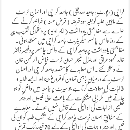
کراچی (رپورٹ: جاوید صدیقی) جامعہ کراچی اور احسان ٹرسٹ
کے مابین طلبہ کو بغیر سود قرضہ (قرضِ حسنہ) فراہم کرنے کے
حوالے سے مفاہمتی یادداشت (ایم او یو) پر دستخط کی تقریب پیر
کے روز وائس چانسلر سیکریٹریٹ جامعہ کراچی میں منعقدہوئی۔
مفاہمتی یادداشت پرجامعہ کراچی کے وائس چانسلر پروفیسر ڈاکٹر
خالد محمود عراقی اور جنرل منیجر احسان ٹرسٹ فیاض الرحمن خان
نے دستخط کئے۔ اس معاہدے کا مقصد جامعہ کراچی اور احسان
ٹرسٹ کے درمیان باہمی تعاون کو فروغ دینا اور ایسے طلبہ و
طالبات کی معاونت کرنا ہے جو میرٹ پر جامعہ میں داخل تو ہو
جاتے ہیں مگر مالی مشکلات کے باعث اپنی فیسوں اور دیگر
تعلیمی اخراجات کی ادائیگی کے قابل نہیں ہوتے۔ معاہدے
کے مطابق احسان ٹرسٹ جامعہ کراچی کے منتخب طلبہ کو ان کی
فیس اور دیگر واجبات کی ادائیگی کے لیے 70 فیصد تک قرضِ