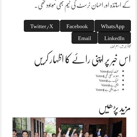
کے اساتذہ اور احسان ٹرسٹ کی ٹیم بھی موجود تھی۔
Twitter/X
Facebook
WhatsApp
Email
LinkedIn
کیٹاگری میں :
اہم خبریں
اس خبر پر اپنی رائے کا اظہار کریں
سخت نا پسند
0 Votes
بہتر ہو سکتی تھی
0 Votes
ٹھیک ہے
0 Votes
اچھی ہے
0 Votes
بہت اچھی ہے
0 Votes
مزید پڑھیں