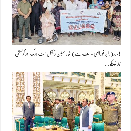
لاہور (راجہ نورالہی عاطف سے) شاہ حسین ریجنل نیٹ ورک اور کولیشن
فار ٹوبیکو…