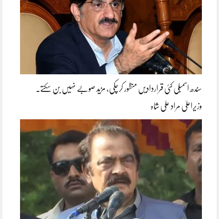
سندھ اسمبلی کئی قراردادیں منظور کرچکی، مزید صوبے نہیں بن سکتے۔
وزیراعلیٰ مراد علی شاہ