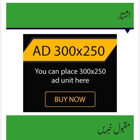
اشتہار
مقبول خبریں